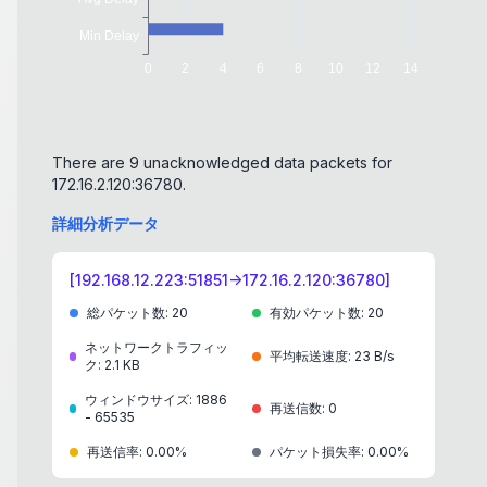
Host
:
172.16.2.120:36780
\r\n
User-Agent
:
Mozilla/5.0 (Macintosh; In
tel Mac OS X 10_15_7) AppleWebKit/5
37.36 (KHTML, like Gecko) Chrome/1
18.0.0.0 Safari/537.36
\r\n
Accept
:
text/html,application/xhtml+x
There are 9 unacknowledged data packets for
ml,application/xml;q=0.9,image/avif,i
172.16.2.120:36780.
mage/webp,image/apng,*/*;q=0.8,a
pplication/signed-exchange;v=b3;q
詳細分析データ
=0.7
\r\n
Accept-Encoding
:
gzip, deflate
\r\n
[
192.168.12.223:51851->172.16.2.120:36780
]
Accept-Language
:
zh-CN,zh;q=0.9,e
n;q=0.8
総パケット数
\r\n
:
20
有効パケット数
:
20
Proxy-Connection
:
keep-alive
\r\n
ネットワークトラフィッ
平均転送速度
:
23 B/s
ク
:
2.1 KB
Upgrade-Insecure-Requests
:
1
\r\n
ウィンドウサイズ
:
1886
再送信数
:
0
\r\n
-
65535
再送信率
:
0.00%
パケット損失率
:
0.00%
[Send DL=467]