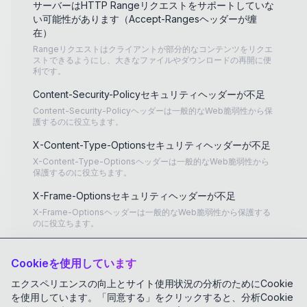
ack：
3672458736
サーバーはHTTP Rangeリクエストをサポートしていな
い可能性があります（Accept-Rangesヘッダーが缠
flag：
ACK
在）
Rangeリクエストはクライアントが部分的なコンテンツをリクエ
ストできるようにし、大きなファイルやダウンロードの再開に便
HTTP/1.1
200
OK
\r\n
利です。
Date
:
Tue, 28 Nov 2023 06:37:08 GM
Content-Security-Policyセキュリティヘッダーが不足
T
\r\n
Content-Security-Policyヘッダーは一般的なWeb脆弱性から保
Content-Type
:
text/plain; charset=utf
護するのに役立ちます。
-8
\r\n
X-Content-Type-Optionsセキュリティヘッダーが不足
Transfer-Encoding
:
chunked
\r\n
X-Content-Type-Optionsヘッダーは一般的なWeb脆弱性から
保護するのに役立ちます。
\r\n
2be8

X-Frame-Optionsセキュリティヘッダーが不足
# TYPE AbortMultipartUpload_Re
X-Frame-Optionsヘッダーは一般的なWeb脆弱性から保護する
qCnt counter

のに役立ちます。
AbortMultipartUpload_ReqCnt_{p
Strict-Transport-Securityセキュリティヘッダーが不足
roduct="buz"} 0

Cookieを使用しています
# TYPE GetObject_ReqCnt counte
Strict-Transport-Securityヘッダーは一般的なWeb脆弱性から
保護するのに役立ちます。
r

エクスペリエンスの向上とサイト使用状況の分析のためにCookie
GetObject_ReqCnt_{product="bu
を使用しています。「同意する」をクリックすると、分析Cookie
X-Xss-Protectionセキュリティヘッダーが不足
z"} 0
