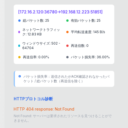
[
172.16.2.120:36780->192.168.12.223:51851
]
172.16.2.120:36780
総パケット数
:
25
有効パケット数
:
25
S
ネットワークトラフィッ
2023-11-28 06:37:08.954
ESTABLISHED
平均転送速度
:
145 B/s
ク
:
12.83 KB
ウィンドウサイズ
:
502
-
seq：
354282778
再送信数
:
0
64704
ack：
3672458736
再送信率
:
0.00%
パケット損失率
:
36.00%
flag：
ACK
[Reply Ack (seq=3672458269),
DL=467]
パケット損失率：送信されたがACK確認されなかったパ
ケット / 総パケット数（再送信を除く）
172.16.2.120:36780
HTTPプロトコル診断
S
2023-11-28 06:37:08.954
ESTABLISHED
HTTP 404 response: Not Found
Not Found: サーバーは要求されたリソースを見つけることがで
きません。
seq：
354282778