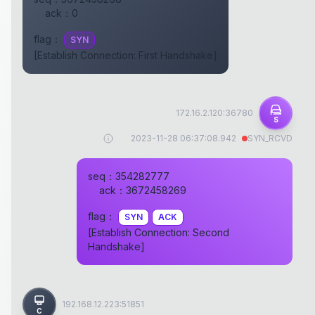
ack：
0
flag：
SYN
[Establish Connection: First Handshake]
172.16.2.120:36780
S
2023-11-28 06:37:08.942
SYN_RCVD
seq：
354282777
ack：
3672458269
flag：
SYN
ACK
[Establish Connection: Second
Handshake]
192.168.12.223:51851
C