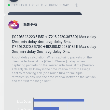
ESTABLISHED
2023-11-28 06:37:08.942
seq：
3672458269
ack：
354282778
診断分析
flag：
ACK
[192.168.12.223:51851->172.16.2.120:36780] Max delay
[Establish Connection: Third Handshake]
12ms, min delay 4ms, avg delay 6ms.
[172.16.2.120:36780->192.168.12.223:51851] Max delay
0ms, min delay 0ms, avg delay 0ms.
About delay calculation: When capturing packets on the
192.168.12.223:51851
C
client side, look at the [Client->Server] delay; when
capturing packets on the server side, look at the [Server-
ESTABLISHED
2023-11-28 06:37:08.942
>Client] delay. Delay is the time interval from message
sent to receiving ack (one round trip), for multiple
retransmissions, use the time interval between the last ack
seq：
3672458269
and the first message sent.
ack：
354282778
flag：
PSH
ACK
GET
/metrics_state
HTTP/1.1
\r\n