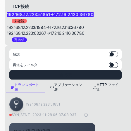
TCP接続
192.168.12.223:51851->172.16.2.120:36780
未確認
192.168.12.223:61984->172.16.2.116:36780
192.168.12.223:63267->172.16.2.116:36780
再送信
解説
再送をフィルタ
設定
トランスポート
アプリケーション
HTTP ファイ
層
層
ル
192.168.12.223:51851
C
SYN_SENT
2023-11-28 06:37:08.937
seq：
3672458268