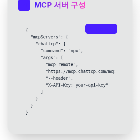
MCP 서버 구성
구성 복사
{

  "mcpServers": {

    "chattcp": {

      "command": "npx",

      "args": [

        "mcp-remote",

        "https://mcp.chattcp.com/mcp",

        "--header",

        "X-API-Key: your-api-key"

      ]

    }

  }

}