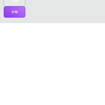
거부
수락
ChatTCP
ChatTCP와 함께라면 네트워크 패킷을 채팅을 읽는 것처럼 쉽게
확인할 수 있습니다!
제품
도구
PCAP 뷰어
원격 패킷 캡처