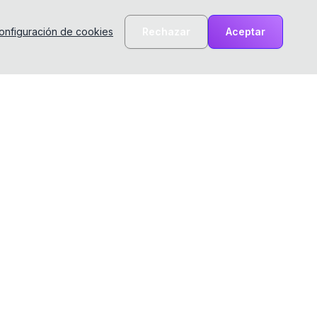
onfiguración de cookies
Rechazar
Aceptar
Recursos
Empresa
Blog
Sobre nosotros
Documentación
Comentarios
Demostración de
Términos de Servicio
Handshake TCP
Centro de privacidad
Demostración Interactiva
Política de privacidad
del Protocolo TCP
(Online)