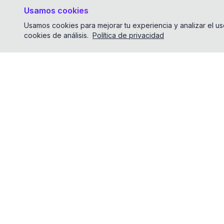
Usamos cookies
Usamos cookies para mejorar tu experiencia y analizar el uso 
cookies de análisis.
Política de privacidad
ChatTCP
¡ChatTCP hace que ver los paquetes de red sea tan fácil
como leer los chats!