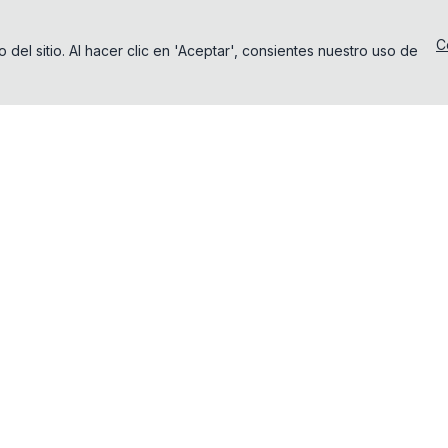
C
del sitio. Al hacer clic en 'Aceptar', consientes nuestro uso de
Producto
Herramientas
Visor PCAP
Captura remota de
paquetes
Integración MCP
Fusionar archivos PCAP en
Ejemplos PCAP
línea
Precios
Dividir archivo PCAP en
línea
ChatTCP for macOS