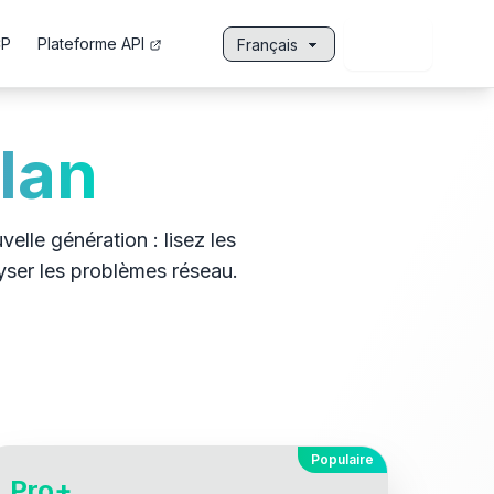
Se
P
Plateforme API
connecter
Langue
lan
elle génération : lisez les
yser les problèmes réseau.
Populaire
Pro+