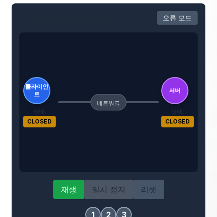
3-way 핸드셰이크 어드벤처
오류 모드
클라이언
서버
트
네트워크
상태
:
상태
:
CLOSED
CLOSED
재생
일시 정지
리셋
1
2
3