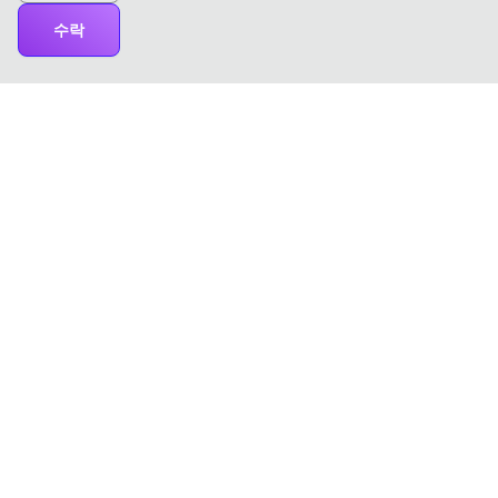
수락
ChatTCP
ChatTCP와 함께라면 네트워크 패킷을 채팅을 읽는 것처럼 쉽게
확인할 수 있습니다!
제품
도구
PCAP 뷰어
원격 패킷 캡처
MCP 통합
PCAP 파일 온라인 병합