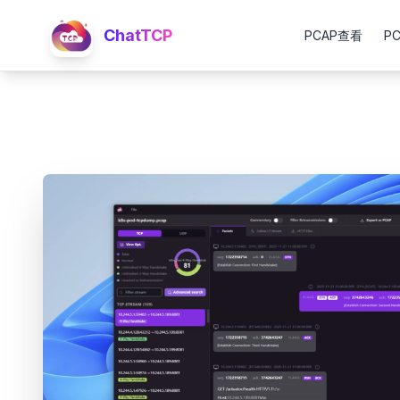
ChatTCP
PCAP查看
P